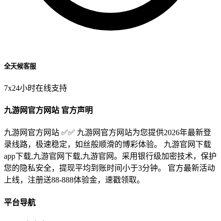
全天候客服
7x24小时在线支持
九游网官方网站 官方声明
九游网官方网站 ✅✅ 九游网官方网站为您提供2026年最新登
录线路，极速稳定，如丝般顺滑的博彩体验。 九游官网下载
app下载,九游官网下载,九游官网。采用银行级加密技术，保护
您的隐私安全，提现平均到账时间小于3分钟。 官方最新活动
上线，注册送88-888体验金，速戳领取。
平台导航