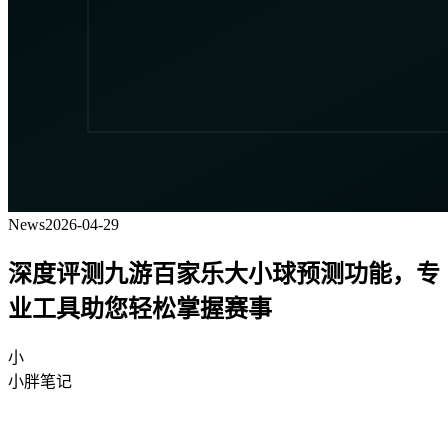
News
2026-04-29
深度评测九游百家乐大小球预测功能，专
业工具助您轻松掌握赛事
小
小胖笔记