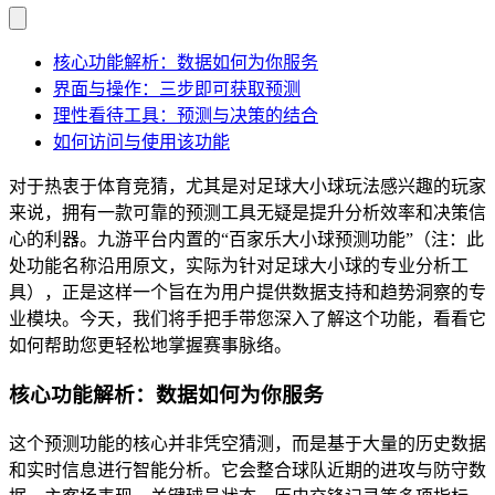
核心功能解析：数据如何为你服务
界面与操作：三步即可获取预测
理性看待工具：预测与决策的结合
如何访问与使用该功能
对于热衷于体育竞猜，尤其是对足球大小球玩法感兴趣的玩家
来说，拥有一款可靠的预测工具无疑是提升分析效率和决策信
心的利器。九游平台内置的“百家乐大小球预测功能”（注：此
处功能名称沿用原文，实际为针对足球大小球的专业分析工
具），正是这样一个旨在为用户提供数据支持和趋势洞察的专
业模块。今天，我们将手把手带您深入了解这个功能，看看它
如何帮助您更轻松地掌握赛事脉络。
核心功能解析：数据如何为你服务
这个预测功能的核心并非凭空猜测，而是基于大量的历史数据
和实时信息进行智能分析。它会整合球队近期的进攻与防守数