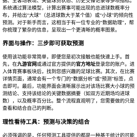
据、主客场表现、关键球员状态、历史交锋记录等多项指标。
系统通过算法模型，计算出赛事可能出现的总进球数概率分
布，并给出“大球”（总进球数大于某个值）或“小球”的倾向性
预测。对于新手而言，这相当于有一位专业的“数据助理”，帮
你梳理了繁杂的信息，呈现出一个更清晰的概率图景。
界面与操作：三步即可获取预测
使用该功能非常简单，即便您是初次接触也能快速上手。首
先，在
九游官网
或通过官方提供的
官方地址
登录您的账户。进
入体育赛事板块后，找到您感兴趣的足球比赛。其次，在比赛
详情页面，通常会有一个专门的“数据分析”或“预测”标签，点
击即可。最后，功能界面会清晰展示出对该场比赛大小球的预
测结论、支持该结论的关键数据摘要（如双方近期场均进球
数），以及概率百分比。整个流程直观明了，您需要做的只是
查看和结合自己的判断。
理性看待工具：预测与决策的结合
必须强调的是，任何预测工具提供的都是一种基于统计的可能