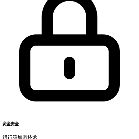
资金安全
银行级加密技术