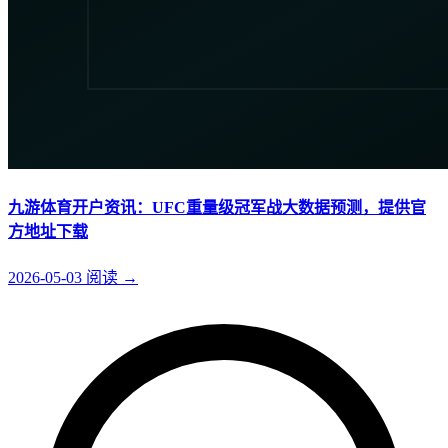
九游体育开户资讯：UFC重量级冠军战大数据预测，提供官
方地址下载
2026-05-03
阅读
→