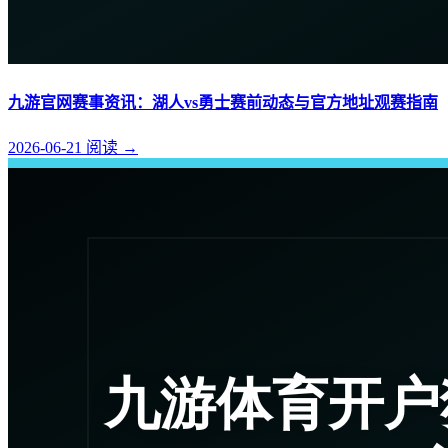
九游官网赛事资讯：湖人vs勇士赛前动态与官方地址观赛指南
2026-06-21
阅读
→